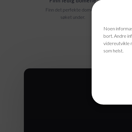
Finn ledig domene
Finn det perfekte domene i
Fin
søket under.
Noen informasj
bort. Andre in
videreutvikle 
som helst.