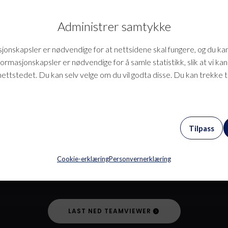
Velg webhotell
Bygg
n det beste webhotellet for
Så snart registreringen er ful
Administrer samtykke
deg og legg i handlekurv.
hos oss kan du begynne å by
onskapsler er nødvendige for at nettsidene skal fungere, og du ka
formasjonskapsler er nødvendige for å samle statistikk, slik at vi ka
nettstedet. Du kan selv velge om du vil godta disse. Du kan trekke 
Tilpass
Cookie-erklæring
Personvernerklæring
Trenger du fjernhjelp?
LAST NED TEAMVIEWER