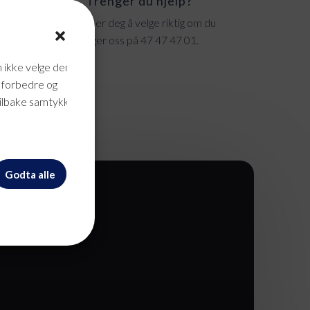
Trenger du hjelp?
lført
Vi hjelper deg å velge riktig om du
gge!
ringer oss på 47 47 47 01.
n ikke velge dem
n forbedre og
tilbake samtykke når
Godta alle