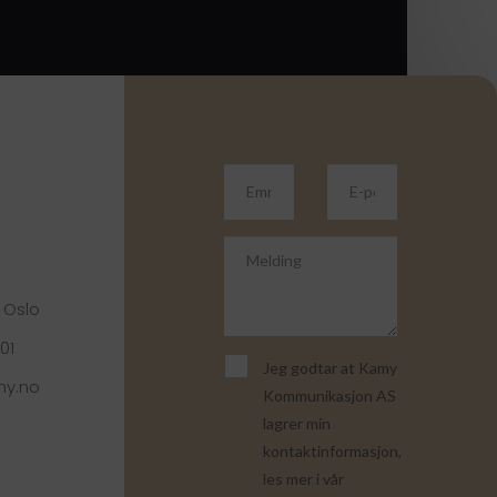
 Oslo
01
Jeg godtar at Kamy
my.no
Kommunikasjon AS
lagrer min
kontaktinformasjon,
les mer i vår