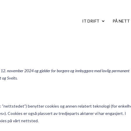
IT DRIFT
PÅ NETT
)
n 12. november 2024 og gjelder for borgere og innbyggere med lovlig permanent
 og Sveits.
t: ”nettstedet”) benytter cookies og annen relatert teknologi (for enkel
s»). Cookies er også plassert av tredjeparts aktører vi har engasjert. I
ies på vårt nettsted.