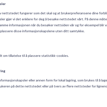
sler
av nettstedet fungerer som det skal og at brukerpreferansene dine forbli
sler gjør vi det enklere for deg å besøke nettstedet vårt. På denne måt
samme informasjonen når du besøker nettsiden vår og for eksempel blir 
an plassere disse informasjonskapslene uten ditt samtykke.
 om tillatelse til å plassere statistikk-cookies.
ring
ormasjonskapsler eller annen form for lokal lagring, som brukes til å lag
 brukeren på dette nettstedet eller på tvers av flere nettsteder for lignen