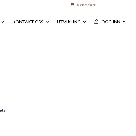
0 elementer
KONTAKT OSS
UTVIKLING
LOGG INN
hets