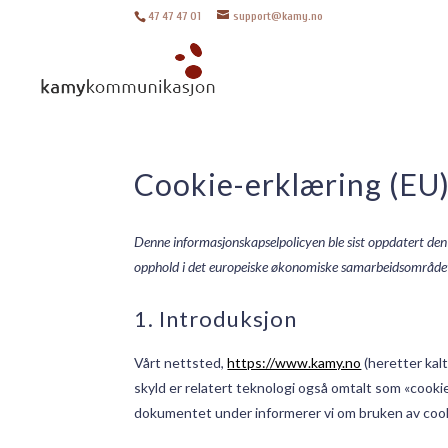
47 47 47 01
support@kamy.no
Cookie-erklæring (EU
Denne informasjonskapselpolicyen ble sist oppdatert de
opphold i det europeiske økonomiske samarbeidsområdet
1. Introduksjon
Vårt nettsted,
https://www.kamy.no
(heretter kal
skyld er relatert teknologi også omtalt som «cookie
dokumentet under informerer vi om bruken av cook