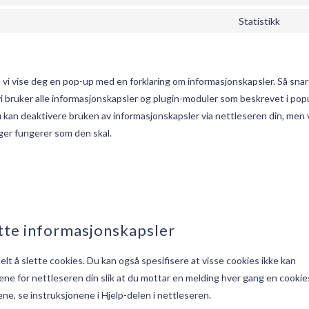
serv
map
to
Statistikk
int
Con
serv
mes
to
aut
serv
div
l vi vise deg en pop-up med en forklaring om informasjonskapsler. Så snar
 vi bruker alle informasjonskapsler og plugin-moduler som beskrevet i pop
u kan deaktivere bruken av informasjonskapsler via nettleseren din, men
ger fungerer som den skal.
ette informasjonskapsler
lt å slette cookies. Du kan også spesifisere at visse cookies ikke kan
ngene for nettleseren din slik at du mottar en melding hver gang en cookie
ne, se instruksjonene i Hjelp-delen i nettleseren.