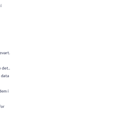
i
evart.
 det..
e data
dem i
for