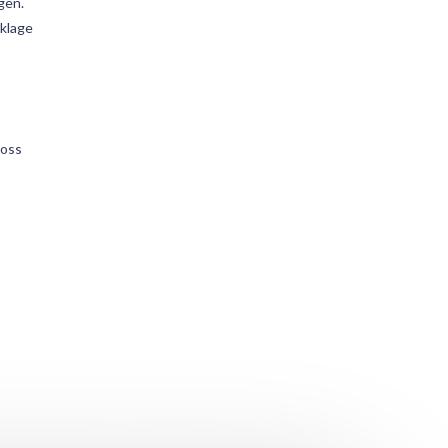
gen.
 klage
 oss