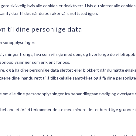
ere skikkelig hvis alle cookies er deaktivert. Hvis du sletter alle cookies 
 samtykker til det når du besøker vårt nettsted igjen.
n til dine personlige data
personopplysninger:
plysninger trengs, hva som vil skje med dem, og hvor lenge de vil bli oppb
personopplysninger som er kjent for oss.
rigere, og å ha dine personlige data slettet eller blokkert når du måtte ønske
taene dine, har du rett til å tilbakekalle samtykket og å få dine personlig
å be om alle dine personopplysninger fra behandlingsansvarlig og overføre 
lir behandlet. Vi etterkommer dette med mindre det er berettige grunner 