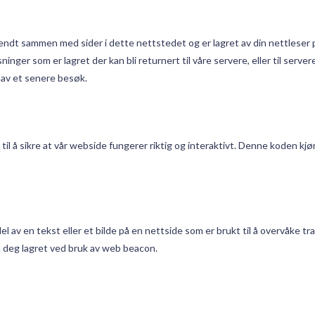
 sendt sammen med sider i dette nettstedet og er lagret av din nettleser 
nger som er lagret der kan bli returnert til våre servere, eller til serve
t av et senere besøk.
til å sikre at vår webside fungerer riktig og interaktivt. Denne koden kjø
del av en tekst eller et bilde på en nettside som er brukt til å overvåke tr
 om deg lagret ved bruk av web beacon.