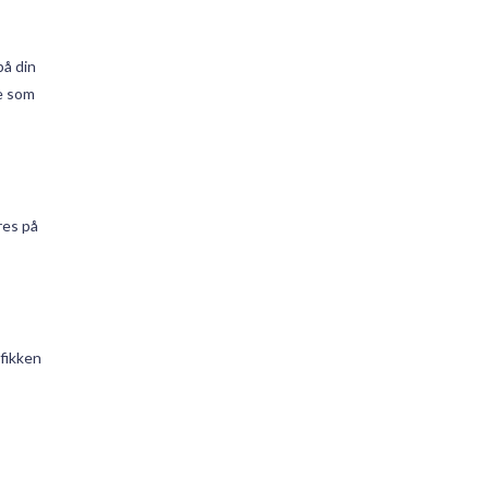
på din
re som
res på
afikken