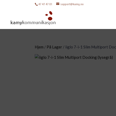
47 47 47 01
support@kamy.no
Hjem
/
På Lager
/ iiglo 7-i-1 Slim Multiport Doc