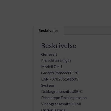
Beskrivelse
Beskrivelse
Generelt
Produktserie iiglo
Modell 7 in 1
Garanti (måneder) 120
EAN 7070205141603
System
Dokkegrensesnitt USB-C
Enhetstype Dokkingstasjon
Videogrensesnitt HDMI
Optisk lagring