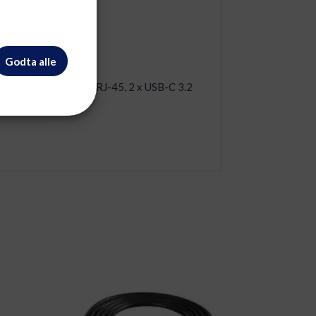
Godta alle
SB-C, 1 x nettverk – RJ-45, 2 x USB-C 3.2