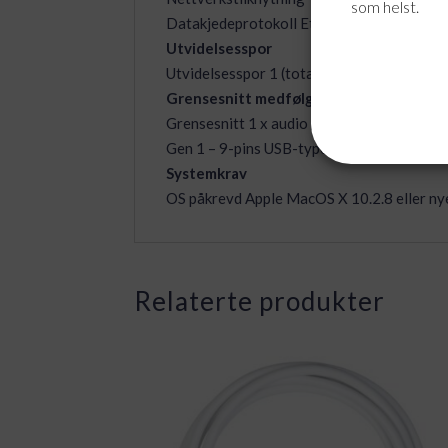
som helst.
Datakjedeprotokoll Ethernet, Gigabit Ethe
Utvidelsesspor
Utvidelsesspor 1 (total) / 1 (ledig) x SD-mi
Grensesnitt medfølger
Grensesnitt 1 x audio / video – HDMI – 19
Gen 1 – 9-pins USB-type A
Systemkrav
OS påkrevd Apple MacOS X 10.2.8 eller nye
Relaterte produkter