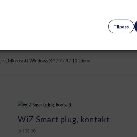
rnet, Fast Ethernet
nnekort, 1 (total) / 1 (ledig) x microSD
Tilpass
 pin HDMI Type A, 1 x USB-C med Power Delivery (100 W) – 24 pin U
re, Microsoft Windows XP / 7 / 8 / 10, Linux
WiZ Smart plug, kontakt
kr
132,00