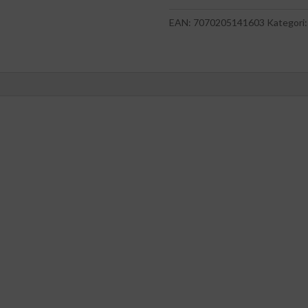
1
EAN:
7070205141603
Kategori
Slim
Multiport
Docking
(lysegrå)
antall