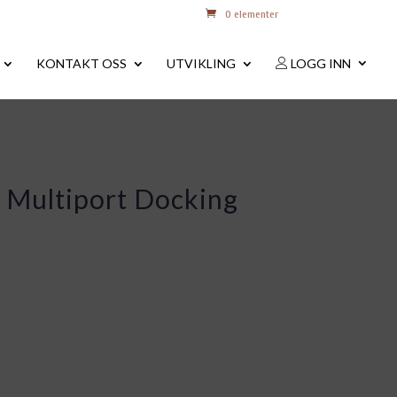
0 elementer
KONTAKT OSS
UTVIKLING
LOGG INN
im Multiport Docking