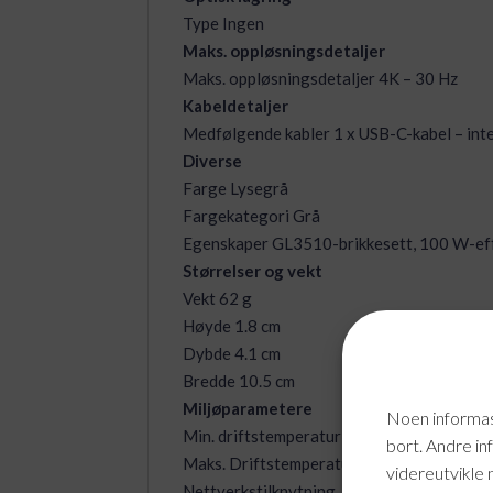
Type Ingen
Maks. oppløsningsdetaljer
Maks. oppløsningsdetaljer 4K – 30 Hz
Kabeldetaljer
Medfølgende kabler 1 x USB-C-kabel – int
Diverse
Farge Lysegrå
Fargekategori Grå
Egenskaper GL3510-brikkesett, 100 W-eff
Størrelser og vekt
Vekt 62 g
Høyde 1.8 cm
Dybde 4.1 cm
Bredde 10.5 cm
Miljøparametere
Noen informasj
Min. driftstemperatur 0 °C
bort. Andre in
Maks. Driftstemperatur 50 °C
videreutvikle 
Nettverkstilknytning