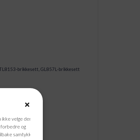
TL8153-brikkesett, GL857L-brikkesett
n ikke velge dem
n forbedre og
tilbake samtykke når