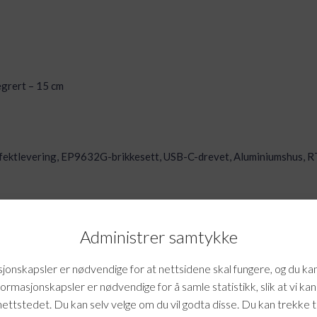
egrert – 15 cm
ektlevering, EP9632G-brikkesett, USB-C-drevet, Aluminiumshus, R
Administrer samtykke
onskapsler er nødvendige for at nettsidene skal fungere, og du ka
formasjonskapsler er nødvendige for å samle statistikk, slik at vi ka
nettstedet. Du kan selv velge om du vil godta disse. Du kan trekke 