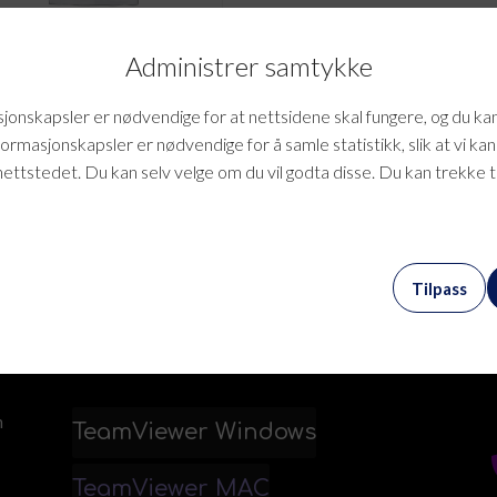
Administrer samtykke
upport
onskapsler er nødvendige for at nettsidene skal fungere, og du ka
formasjonskapsler er nødvendige for å samle statistikk, slik at vi ka
0
mva
nettstedet. Du kan selv velge om du vil godta disse. Du kan trekke 
Tilpass
Hjelp
m
TeamViewer Windows
TeamViewer MAC