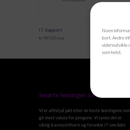
IT Support
IT S
Noen informasj
bort. Andre in
kr
987,50
mva
kr
0,0
videreutvikle 
som helst.
Smarte løsninger. Levert!
Vi er alltid på jakt etter de beste løsningene so
gir mest valuta for pengene. Vi synes det er
viktig å avmystifisere og forenkle IT området