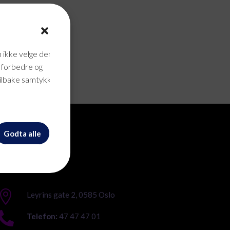
n ikke velge dem
n forbedre og
tilbake samtykke når
Godta alle
Kontakt Oss

Leyrins gate 2, 0585 Oslo

Telefon:
47 47 47 01