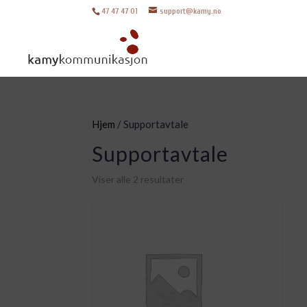
47 47 47 01
support@kamy.no
Hjem
/ Supportavtale
Supportavtale
Viser alle 2 resultater