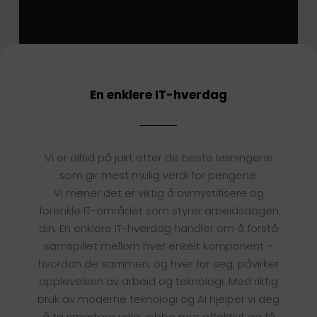
En enklere IT-hverdag
Vi er alltid på jakt etter de beste løsningene
som gir mest mulig verdi for pengene.
Vi mener det er viktig å avmystifisere og
forenkle IT-området som styrer arbeidsdagen
din. En enklere IT-hverdag handler om å forstå
samspillet mellom hver enkelt komponent –
hvordan de sammen, og hver for seg, påvirker
opplevelsen av arbeid og teknologi. Med riktig
bruk av moderne teknologi og AI hjelper vi deg
å ta smartere valg, jobbe mer effektivt og få