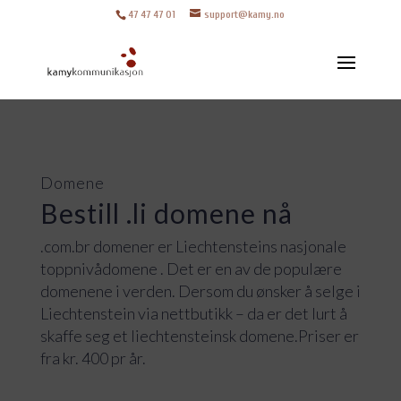
47 47 47 01
support@kamy.no
Domene
Bestill .li domene nå
.com.br domener er Liechtensteins nasjonale
toppnivådomene . Det er en av de populære
domenene i verden. Dersom du ønsker å selge i
Liechtenstein
via nettbutikk – da er det lurt å
skaffe seg et
liechtensteinsk
domene.Priser er
fra kr. 400 pr år.