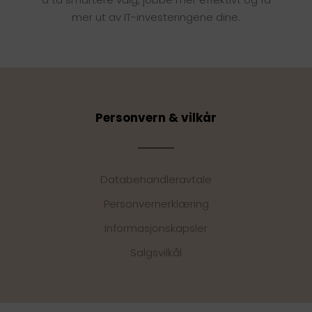
mer ut av IT-investeringene dine.
Personvern & vilkår
Databehandleravtale
Personvernerklæring
Informasjonskapsler
Salgsvilkål