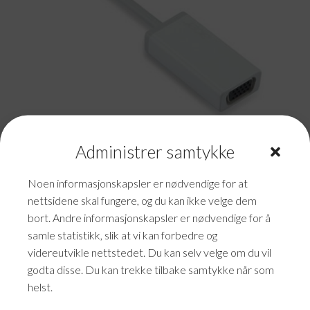
Administrer samtykke
ACER HDMI-Micro til VGA
Noen informasjonskapsler er nødvendige for at
St-Bu hvit
nettsidene skal fungere, og du kan ikke velge dem
kr
230,00
bort. Andre informasjonskapsler er nødvendige for å
samle statistikk, slik at vi kan forbedre og
videreutvikle nettstedet. Du kan selv velge om du vil
godta disse. Du kan trekke tilbake samtykke når som
helst.