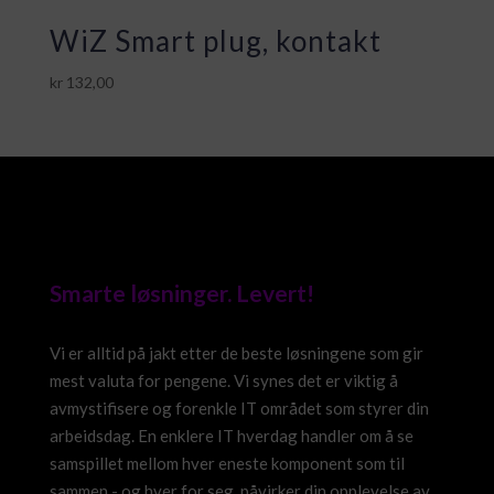
WiZ Smart plug, kontakt
kr
132,00
Smarte løsninger. Levert!
Vi er alltid på jakt etter de beste løsningene som gir
mest valuta for pengene. Vi synes det er viktig å
avmystifisere og forenkle IT området som styrer din
arbeidsdag. En enklere IT hverdag handler om å se
samspillet mellom hver eneste komponent som til
sammen - og hver for seg, påvirker din opplevelse av