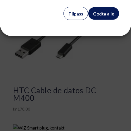
Tilpass
Godta alle
HTC Cable de datos DC-
M400
kr
178,00