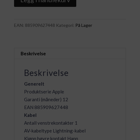
Lightning
til
USB-
EAN:
885909627448
Kategori:
På Lager
A
Kabel
2m
(hvit)
Beskrivelse
antall
Beskrivelse
Generelt
Produktserie Apple
Garanti (måneder) 12
EAN 885909627448
Kabel
Antall venstrekontakter 1
AV-kabeltype Lightning-kabel
Kjønn høyre kontakt Hann