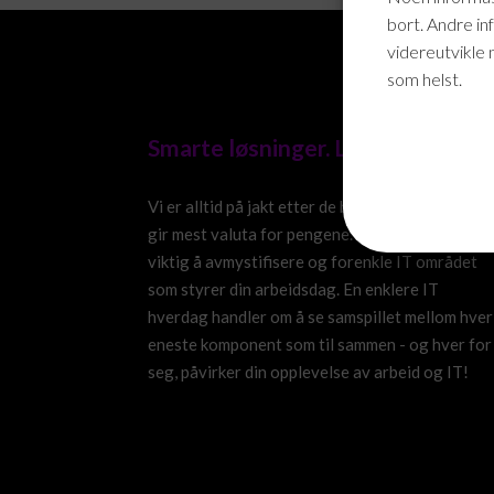
bort. Andre in
videreutvikle 
som helst.
Smarte løsninger. Levert!
Vi er alltid på jakt etter de beste løsningene so
gir mest valuta for pengene. Vi synes det er
viktig å avmystifisere og forenkle IT området
som styrer din arbeidsdag. En enklere IT
hverdag handler om å se samspillet mellom hver
eneste komponent som til sammen - og hver for
seg, påvirker din opplevelse av arbeid og IT!