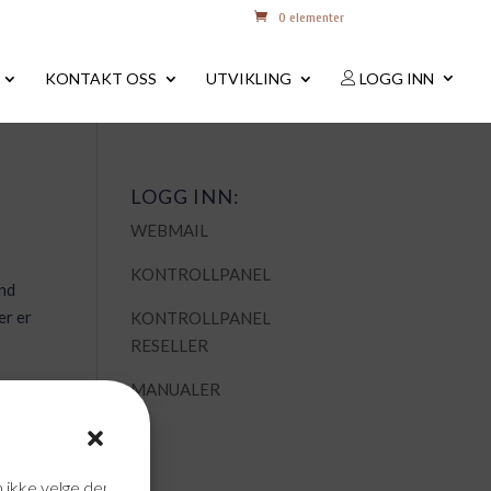
0 elementer
KONTAKT OSS
UTVIKLING
LOGG INN
LOGG INN:
WEBMAIL
KONTROLLPANEL
and
er er
KONTROLLPANEL
RESELLER
MANUALER
n ikke velge dem