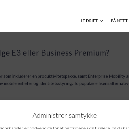
IT DRIFT
PÅ NETT
elge E3 eller Business Premium?
er som inkluderer en produktivitetspakke, samt Enterprise Mobility 
v mobile enheter og identitetsstyring. To populære lisensalternativ
Administrer samtykke
onskapsler er nødvendige for at nettsidene skal fungere, og du ka