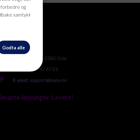
n forbedre og
tilbake samtykke når
Kontakt Oss
Godta alle

Leyrins gate 2, 0585 Oslo

Telefon:
47 47 47 01

E-post:
support@kamy.no
Smarte løsninger. Levert!