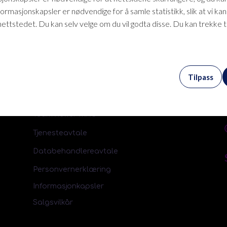
formasjonskapsler er nødvendige for å samle statistikk, slik at vi ka
nettstedet. Du kan selv velge om du vil godta disse. Du kan trekke 
Hjelp
Tilpass
m
TeamViewer Windows
TeamViewer MAC
Tjenesteavtale
Databehandlereavtale
Personvernerklæring
Informasjonkapsler
Salgsvilkår