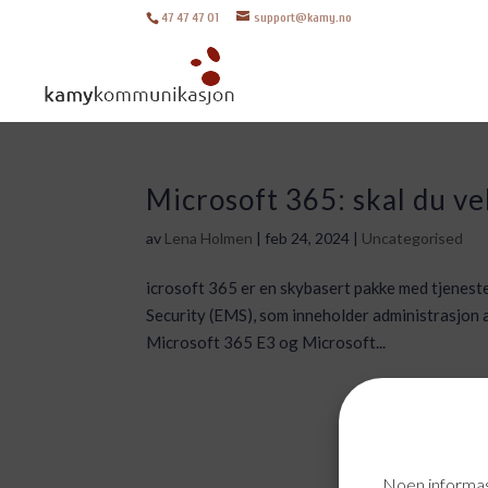
47 47 47 01
support@kamy.no
Microsoft 365: skal du v
av
Lena Holmen
|
feb 24, 2024
|
Uncategorised
icrosoft 365 er en skybasert pakke med tjenest
Security (EMS), som inneholder administrasjon a
Microsoft 365 E3 og Microsoft...
Noen informasj