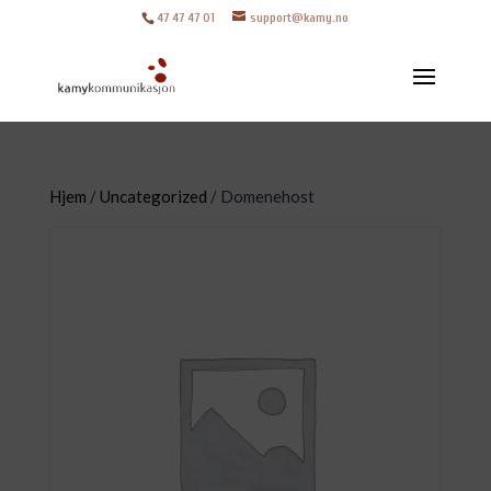
47 47 47 01
support@kamy.no
Hjem
/
Uncategorized
/ Domenehost