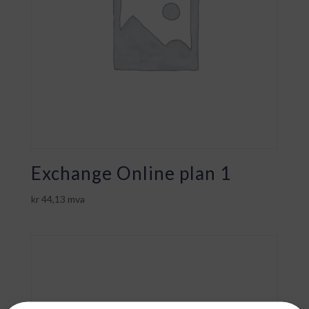
Exchange Online plan 1
kr
44,13
mva