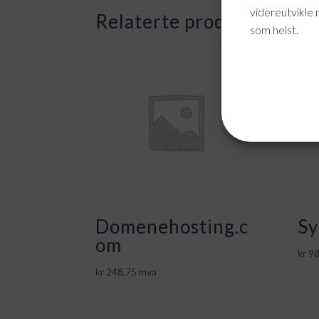
videreutvikle 
Relaterte produkter
som helst.
Domenehosting.c
Sy
om
kr
98
kr
248,75
mva