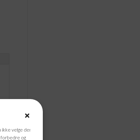
n ikke velge dem
n forbedre og