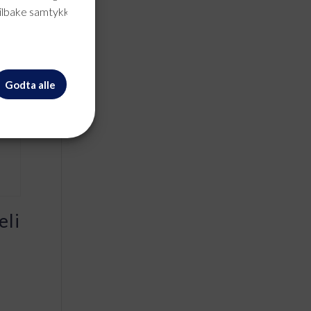
tilbake samtykke når
Godta alle
eli