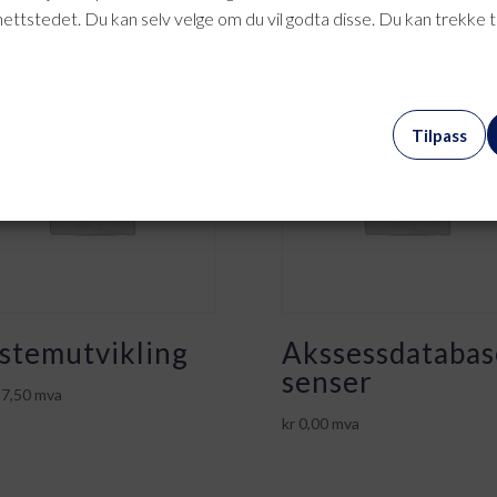
nettstedet. Du kan selv velge om du vil godta disse. Du kan trekke 
Tilpass
stemutvikling
Akssessdatabas
senser
7,50
mva
kr
0,00
mva