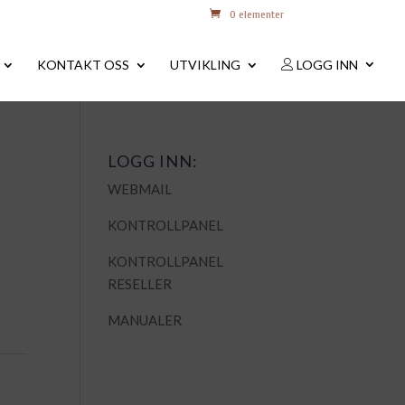
0 elementer
KONTAKT OSS
UTVIKLING
LOGG INN
LOGG INN:
WEBMAIL
KONTROLLPANEL
KONTROLLPANEL
RESELLER
MANUALER