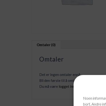
Omtaler (0)
Omtaler
Det er ingen omtaler ennå.
Bli den første til å omtale «E IT Support»
Du må være
logget inn
for å legge inn en o
Noen informasj
bort. Andre in