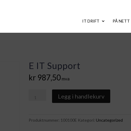
IT DRIFT
PÅ NETT
E IT Support
kr
987,50
mva
E
Legg i handlekurv
IT
Support
antall
Produktnummer:
100100E
Kategori:
Uncategorized