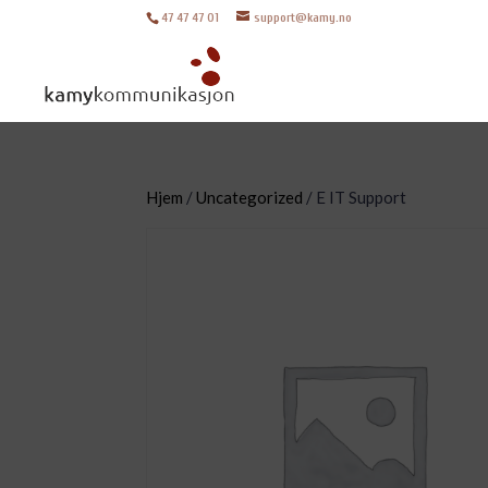
47 47 47 01
support@kamy.no
Hjem
/
Uncategorized
/ E IT Support