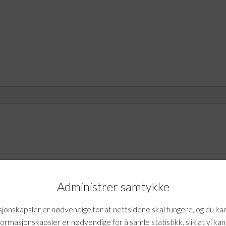
Administrer samtykke
mtale.
onskapsler er nødvendige for at nettsidene skal fungere, og du ka
formasjonskapsler er nødvendige for å samle statistikk, slik at vi ka