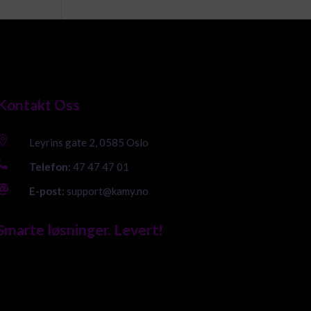
Kontakt Oss

Leyrins gate 2, 0585 Oslo

Telefon:
47 47 47 01

E-post:
support@kamy.no
Smarte løsninger. Levert!