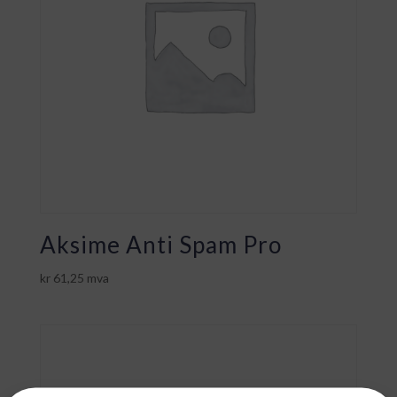
Aksime Anti Spam Pro
kr
61,25
mva