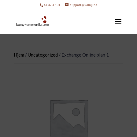
47 47 47 01
support@kamy.no
Hjem
/
Uncategorized
/ Exchange Online plan 1