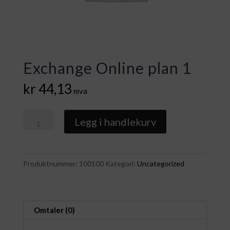
Exchange Online plan 1
kr
44,13
mva
Exchange
Legg i handlekurv
Online
plan
1
Produktnummer:
100100
Kategori:
Uncategorized
antall
Omtaler (0)