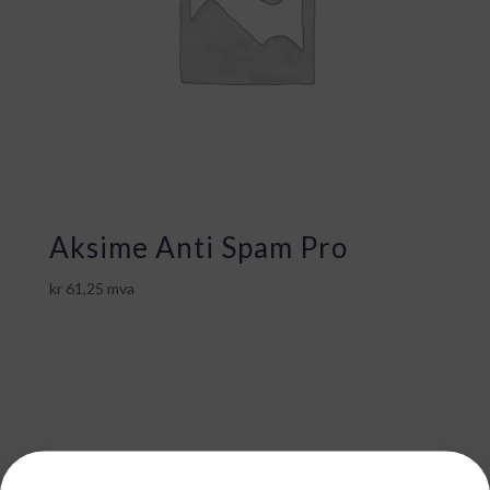
Aksime Anti Spam Pro
kr
61,25
mva