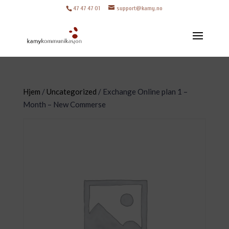
47 47 47 01
support@kamy.no
Hjem
/
Uncategorized
/ Exchange Online plan 1 –
Month – New Commerse