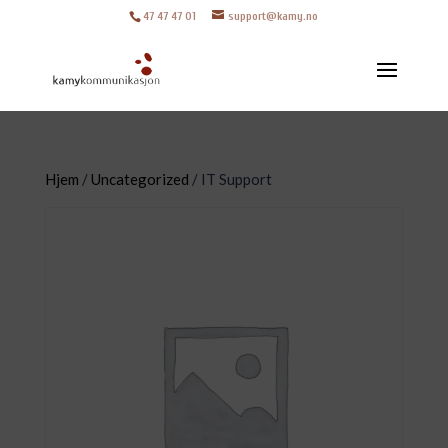
47 47 47 01
support@kamy.no
Hjem
/
Uncategorized
/ IT Support