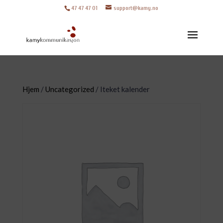
47 47 47 01
support@kamy.no
Hjem
/
Uncategorized
/ Iteket kalender