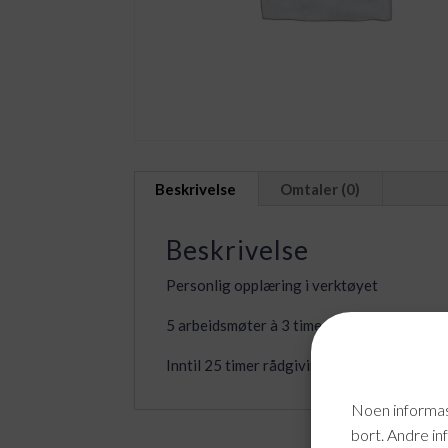
Beskrivelse
Omtaler (0)
Beskrivelse
Personlig opplæring i verktøyet
5 arbeidsmøter à 3 timer
Inntil 25 timer rådgivingshjelp for bistand
Noen informasj
bort. Andre in