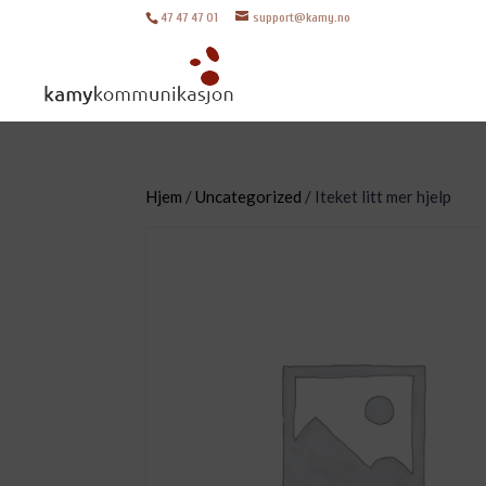
47 47 47 01
support@kamy.no
Hjem
/
Uncategorized
/ Iteket litt mer hjelp