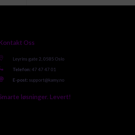
Kontakt Oss

Leyrins gate 2, 0585 Oslo

Telefon:
47 47 47 01

E-post:
support@kamy.no
Smarte løsninger. Levert!