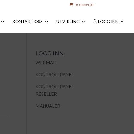
0 elementer
KONTAKT OSS
UTVIKLING
LOGG INN
LOGG INN:
WEBMAIL
KONTROLLPANEL
KONTROLLPANEL
RESELLER
MANUALER