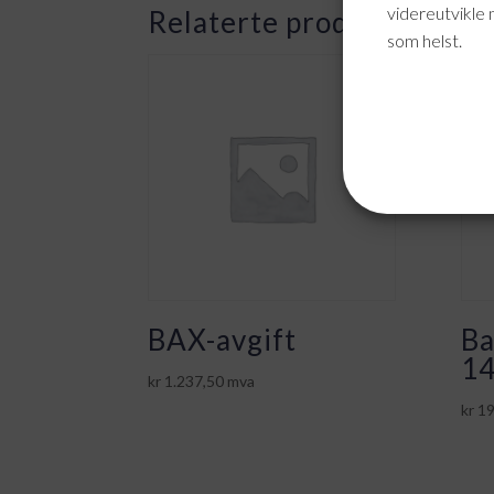
videreutvikle 
Relaterte produkter
som helst.
BAX-avgift
Ba
14
kr
1.237,50
mva
kr
19