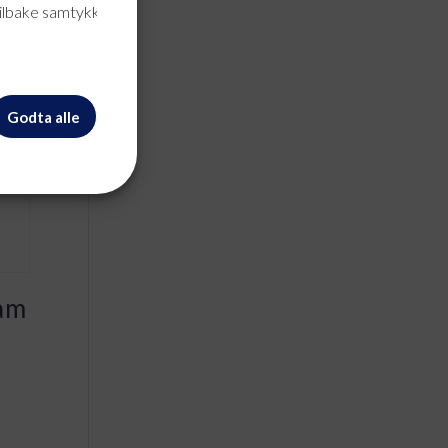
tilbake samtykke når
Godta alle
am