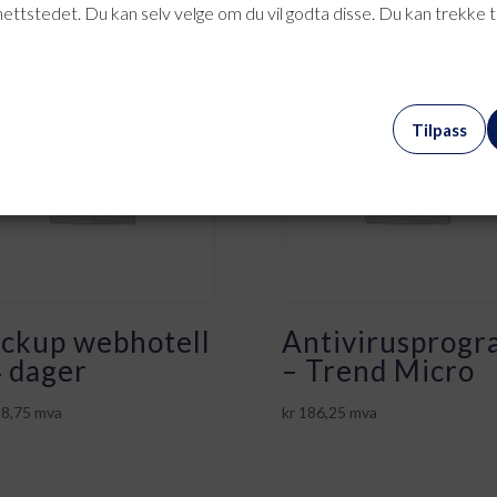
nettstedet. Du kan selv velge om du vil godta disse. Du kan trekke 
Tilpass
ckup webhotell
Antivirusprogr
 dager
– Trend Micro
8,75
mva
kr
186,25
mva