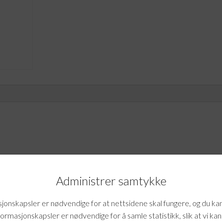
Administrer samtykke
 til ferdigstilling av dokumenter og redegjørelse
onskapsler er nødvendige for at nettsidene skal fungere, og du ka
formasjonskapsler er nødvendige for å samle statistikk, slik at vi ka