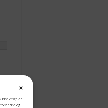
n ikke velge dem
n forbedre og