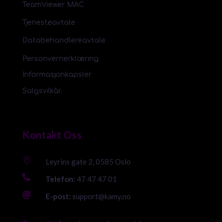
TeamViewer MAC
Tjenesteavtale
Databehandlereavtale
Personvernerklæring
Informasjonkapsler
Salgsvilkår
Kontakt Oss

Leyrins gate 2, 0585 Oslo

Telefon:
47 47 47 01

E-post:
support@kamy.no