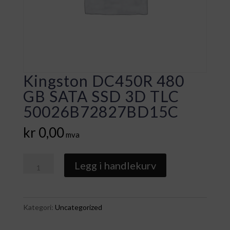
Kingston DC450R 480
GB SATA SSD 3D TLC
50026B72827BD15C
kr
0,00
mva
Kingston
Legg i handlekurv
DC450R
480
GB
Kategori:
Uncategorized
SATA
SSD