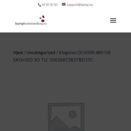
47 47 47 01
support@kamy.no
Hjem
/
Uncategorized
/ Kingston DC450R 480 GB
SATA SSD 3D TLC 50026B72827BD15C