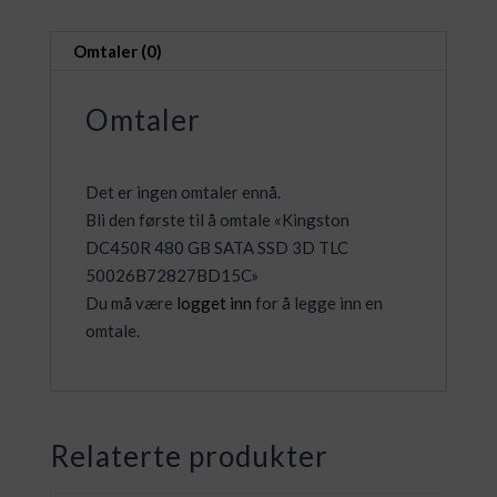
3D
TLC
Omtaler (0)
50026B72827BD15C
antall
Omtaler
Det er ingen omtaler ennå.
Bli den første til å omtale «Kingston
DC450R 480 GB SATA SSD 3D TLC
50026B72827BD15C»
Du må være
logget inn
for å legge inn en
omtale.
Relaterte produkter