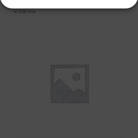
kr
0,00
mva