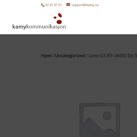
47 47 47 01
support@kamy.no
Hjem
/
Uncategorized
/ Leno G5 R5-3600/16