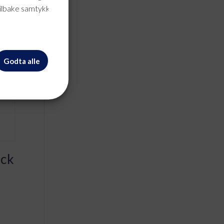
tilbake samtykke når
Godta alle
ick