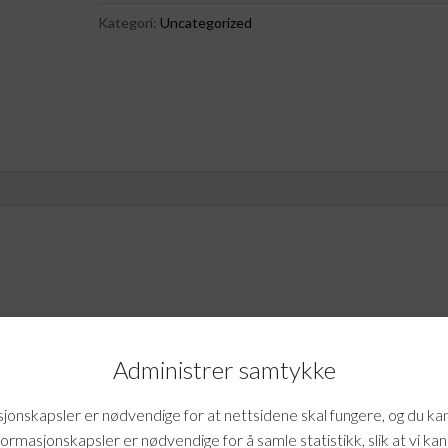
3600/16/512P/W/1650S/1H
Kategori:
Uncategorized
antall
5-3600/16/512P/W/1650S/1H»
Administrer samtykke
mtale.
onskapsler er nødvendige for at nettsidene skal fungere, og du ka
formasjonskapsler er nødvendige for å samle statistikk, slik at vi ka