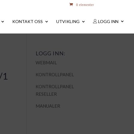
0 elementer
KONTAKT OSS
UTVIKLING
LOGG INN
LOGG INN:
WEBMAIL
/1
KONTROLLPANEL
KONTROLLPANEL
RESELLER
MANUALER