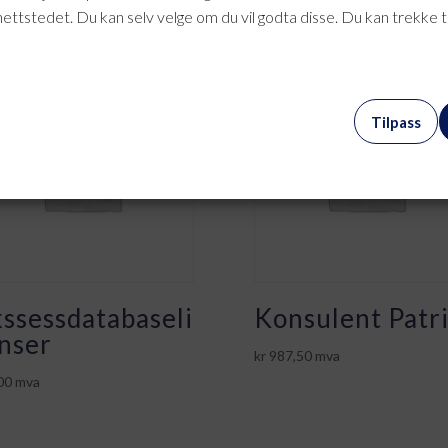
nettstedet. Du kan selv velge om du vil godta disse. Du kan trekke 
Tilpass
ssessdatabaseli
Konsulent Patr
nser
kr
987,50
mva
00
mva