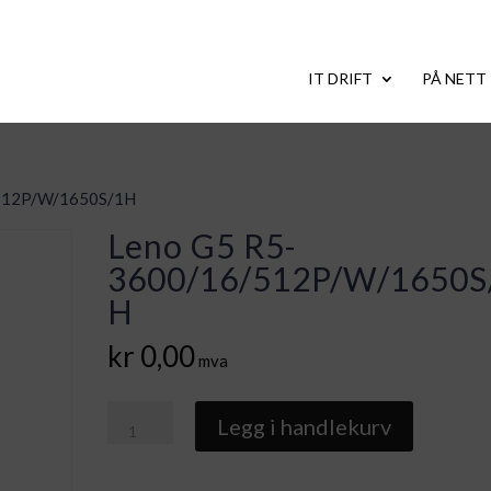
IT DRIFT
PÅ NETT
/512P/W/1650S/1H
Leno G5 R5-
3600/16/512P/W/1650S
H
kr
0,00
mva
Leno
Legg i handlekurv
G5
R5-