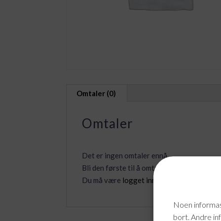
Omtaler (0)
Omtaler
Det er ingen omtaler ennå.
Bli den første til å omtale «Leno G5 R
Du må være
logget inn
for å legge inn en o
Noen informasj
bort. Andre in