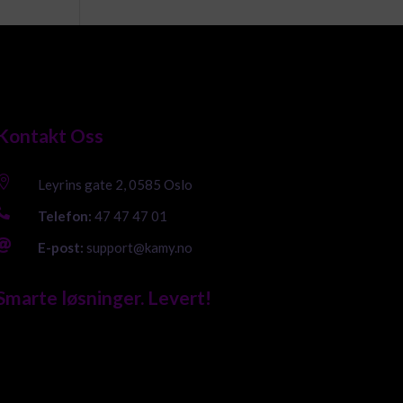
Kontakt Oss

Leyrins gate 2, 0585 Oslo

Telefon:
47 47 47 01

E-post:
support@kamy.no
Smarte løsninger. Levert!