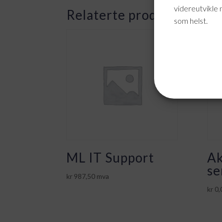
videreutvikle 
Relaterte produkter
som helst.
ML IT Support
Ak
se
kr
987,50
mva
kr
0,