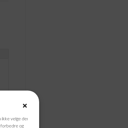
n ikke velge dem
n forbedre og