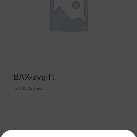
BAX-avgift
kr
1.237,50
mva