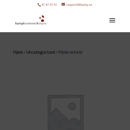
47 47 47 01
support@kamy.no
Hjem
/
Uncategorized
/ Malerarbeid