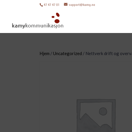
47 47 47 01
support@kamy.no
Hjem
/
Uncategorized
/ Nettverk drift og over