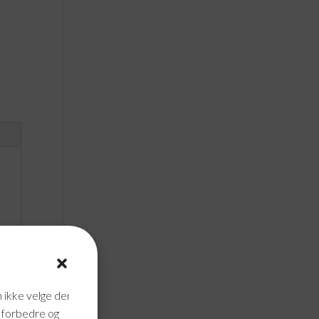
n ikke velge dem
n forbedre og