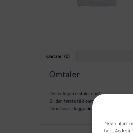
Omtaler (0)
Omtaler
Det er ingen omtaler ennå.
Bli den første til å omtale «Nettverk drift
Du må være
logget inn
for å legge inn en o
Noen informasj
bort. Andre in