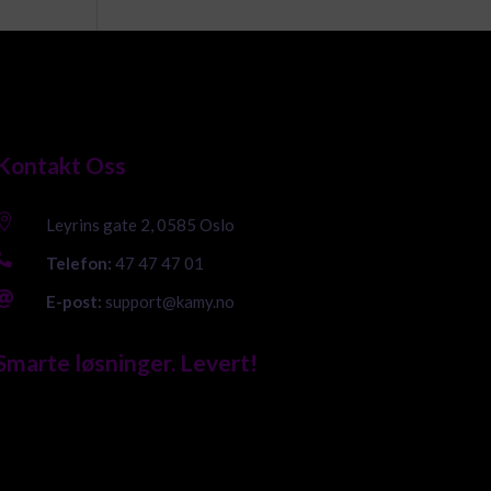
Kontakt Oss

Leyrins gate 2, 0585 Oslo

Telefon:
47 47 47 01

E-post:
support@kamy.no
Smarte løsninger. Levert!