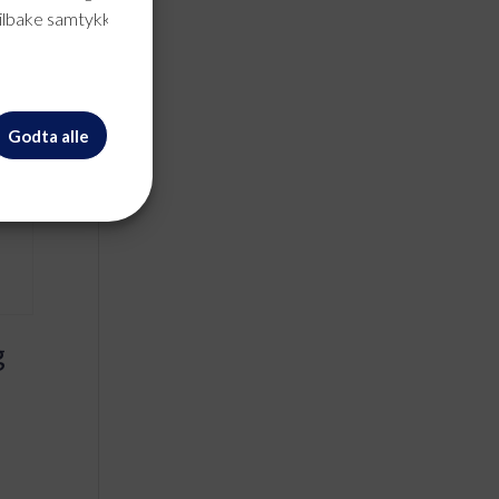
tilbake samtykke når
Godta alle
g