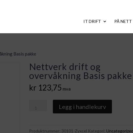
IT DRIFT
PÅ NETT
våkning Basis pakke
Nettverk drift og
overvåkning Basis pakke
kr
123,75
mva
Nettverk
Legg i handlekurv
drift
og
overvåkning
Produktnummer:
30101-Zyxcel
Kategori:
Uncategorize
Basis