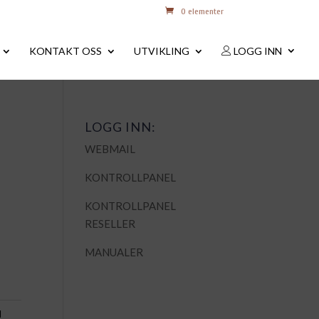
0 elementer
KONTAKT OSS
UTVIKLING
LOGG INN
LOGG INN:
WEBMAIL
KONTROLLPANEL
KONTROLLPANEL
RESELLER
MANUALER
d