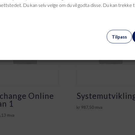
nettstedet. Du kan selv velge om du vil godta disse. Du kan trekke 
Tilpass
change Online
Systemutviklin
an 1
kr
987,50
mva
,13
mva