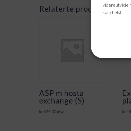
videreutvikle 
Relaterte produkter
som helst.
ASP m hosta
Ex
exchange (S)
pl
kr
625,00
mva
kr
44