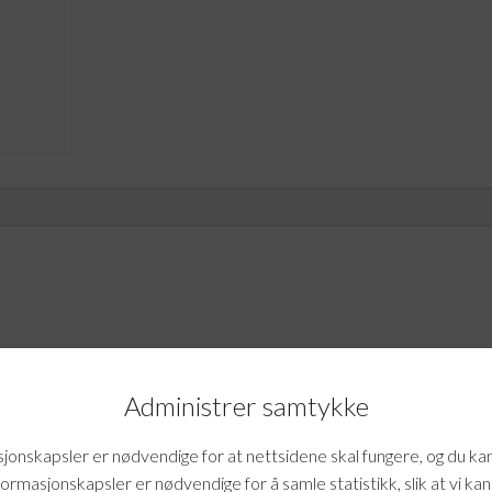
pakke
antall
 og overvåkning Basis pakke»
Administrer samtykke
mtale.
onskapsler er nødvendige for at nettsidene skal fungere, og du ka
formasjonskapsler er nødvendige for å samle statistikk, slik at vi ka