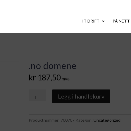
IT DRIFT
PÅ NETT
.no domene
kr
187,50
mva
.no
Legg i handlekurv
domene
antall
Produktnummer:
700707
Kategori:
Uncategorized