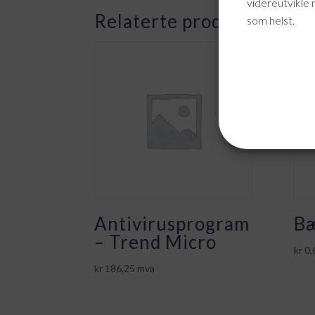
videreutvikle 
Relaterte produkter
som helst.
Antivirusprogram
Bæ
– Trend Micro
kr
0,
kr
186,25
mva