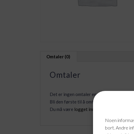
Omtaler (0)
Omtaler
Det er ingen omtaler ennå.
Bli den første til å omtale «.no domene»
Du må være
logget inn
for å legge inn en o
Noen informasj
bort. Andre in