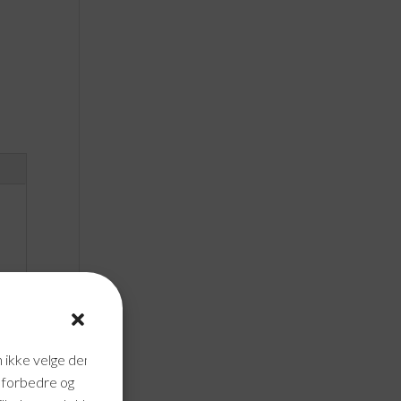
n ikke velge dem
n forbedre og