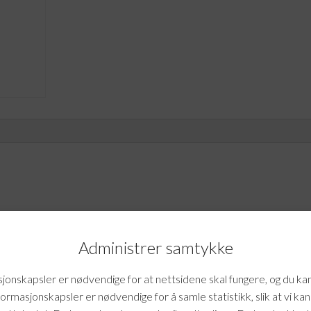
Administrer samtykke
mtale.
onskapsler er nødvendige for at nettsidene skal fungere, og du ka
formasjonskapsler er nødvendige for å samle statistikk, slik at vi ka