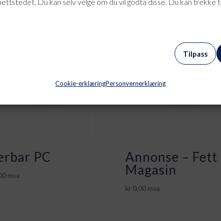
nettstedet. Du kan selv velge om du vil godta disse. Du kan trekke 
Tilpass
Cookie-erklæring
Personvernerklæring
rbar PC
Annonse – Fett
Magasin
00
mva
kr
0,00
mva