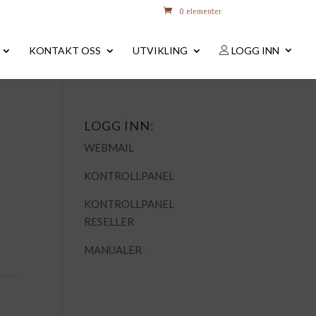
0 elementer
KONTAKT OSS
UTVIKLING
LOGG INN
LOGG INN:
WEBMAIL
KONTROLLPANEL
KONTROLLPANEL
RESELLER
MANUALER