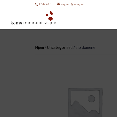
47 47 47 01
support@kamy.no
Hjem
/
Uncategorized
/ .no domene