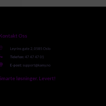
Kontakt Oss

Leyrins gate 2, 0585 Oslo

Telefon:
47 47 47 01

E-post:
support@kamy.no
Smarte løsninger. Levert!