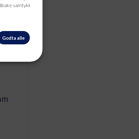
tilbake samtykke når
Godta alle
am