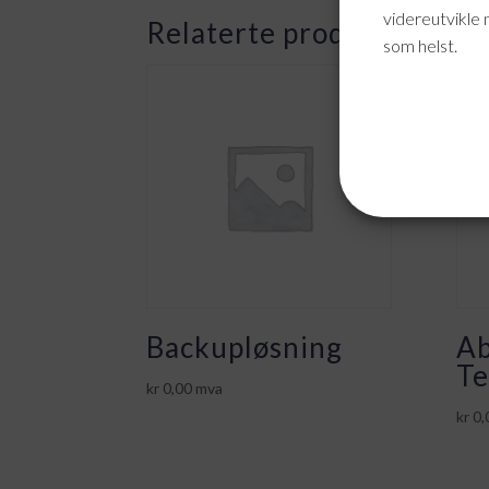
videreutvikle 
Relaterte produkter
som helst.
Backupløsning
Ab
Te
kr
0,00
mva
kr
0,