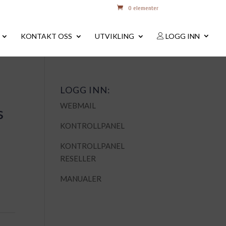
0 elementer
KONTAKT OSS
UTVIKLING
LOGG INN
LOGG INN:
WEBMAIL
s
KONTROLLPANEL
KONTROLLPANEL
RESELLER
MANUALER