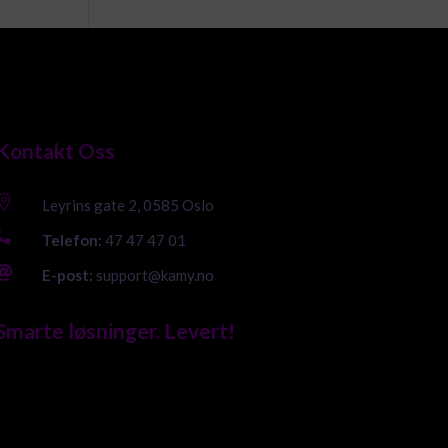
Kontakt Oss

Leyrins gate 2, 0585 Oslo

Telefon:
47 47 47 01

E-post:
support@kamy.no
Smarte løsninger. Levert!