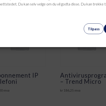
nettstedet. Du kan selv velge om du vil godta disse. Du kan trekke 
Tilpass
onnement IP
Antivirusprogr
lefoni
– Trend Micro
00
mva
kr
186,25
mva