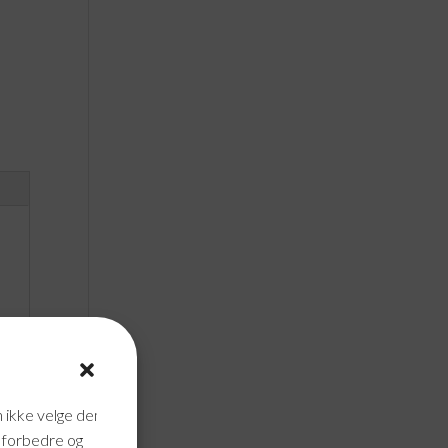
n ikke velge dem
n forbedre og