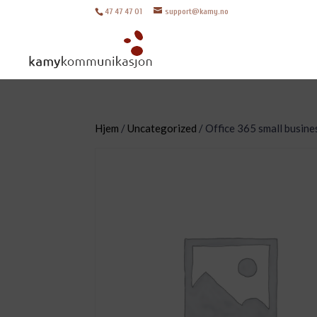
47 47 47 01
support@kamy.no
Hjem
/
Uncategorized
/ Office 365 small busin