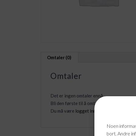
Omtaler (0)
Omtaler
Det er ingen omtaler ennå.
Bli den første til å omtale «Office 365 sma
Du må være
logget inn
for å legge inn en o
Noen informasj
bort. Andre in