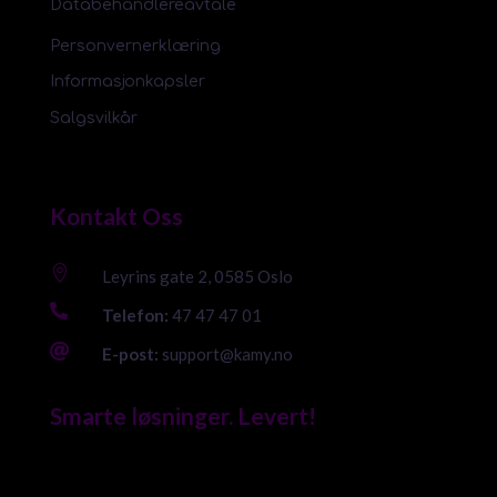
Databehandlereavtale
Personvernerklæring
Informasjonkapsler
Salgsvilkår
Kontakt Oss

Leyrins gate 2, 0585 Oslo

Telefon:
47 47 47 01

E-post:
support@kamy.no
Smarte løsninger. Levert!