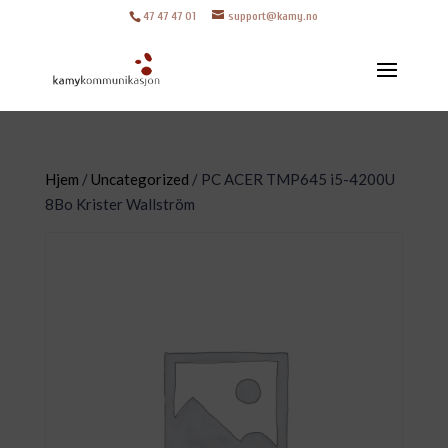
47 47 47 01
support@kamy.no
Hjem
/
Uncategorized
/ PC ACER TMP645 i5-4200U
8Bo Krister Wallström