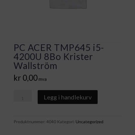
PC ACER TMP645 i5-
4200U 8Bo Krister
Wallström
kr
0,00
mva
PC
Legg i handlekurv
ACER
TMP645
i5-
Produktnummer:
4040
Kategori:
Uncategorized
4200U
8Bo