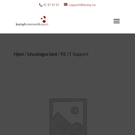
47 47 47 01
support@kamy.no
Hjem
/
Uncategorized
/ RE IT Support