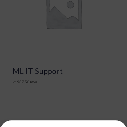
ML IT Support
kr
987,50
mva