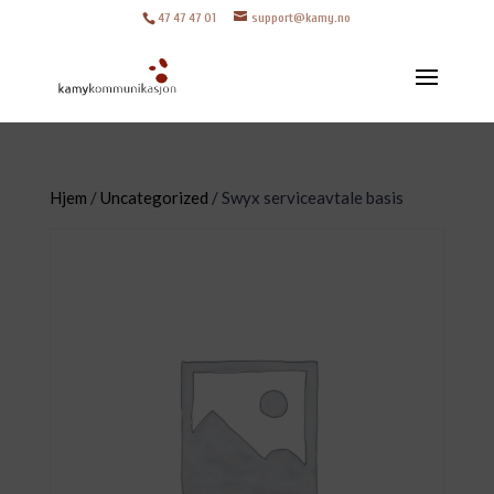
47 47 47 01
support@kamy.no
Hjem
/
Uncategorized
/ Swyx serviceavtale basis