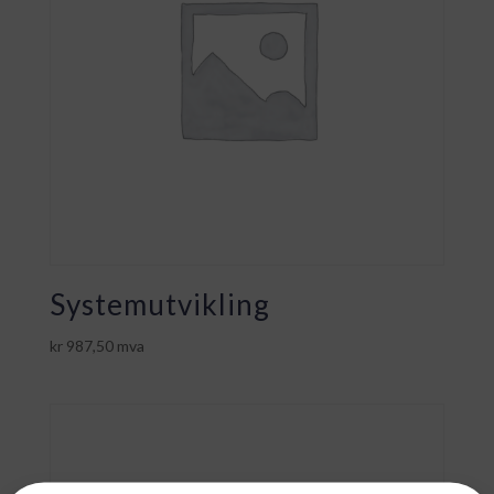
Systemutvikling
kr
987,50
mva