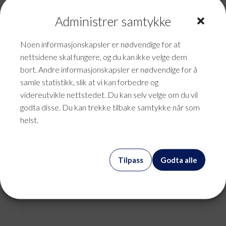
Administrer samtykke
Noen informasjonskapsler er nødvendige for at
nettsidene skal fungere, og du kan ikke velge dem
bort. Andre informasjonskapsler er nødvendige for å
samle statistikk, slik at vi kan forbedre og
videreutvikle nettstedet. Du kan selv velge om du vil
godta disse. Du kan trekke tilbake samtykke når som
helst.
Akssessdatabaselisenser
Tilpass
Godta alle
kr
0,00
mva