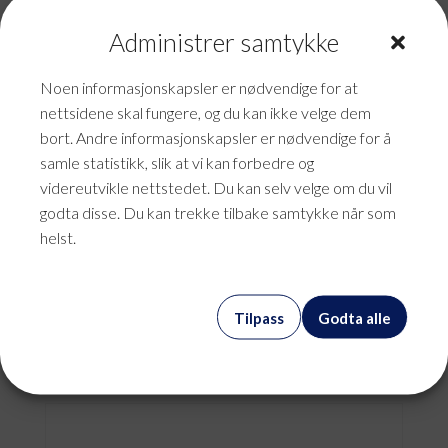
Administrer samtykke
Noen informasjonskapsler er nødvendige for at
nettsidene skal fungere, og du kan ikke velge dem
bort. Andre informasjonskapsler er nødvendige for å
samle statistikk, slik at vi kan forbedre og
videreutvikle nettstedet. Du kan selv velge om du vil
godta disse. Du kan trekke tilbake samtykke når som
helst.
Annonse – Fett Magasin
Tilpass
Godta alle
kr
0,00
mva