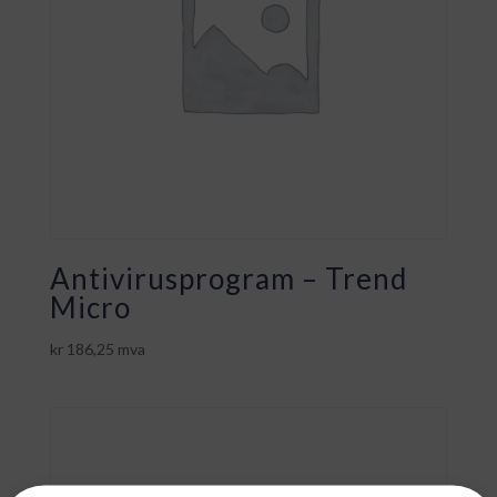
Antivirusprogram – Trend
Micro
kr
186,25
mva