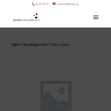
47 47 47 01
support@kamy.no
Hjem
/
Uncategorized
/ Visio Lisens