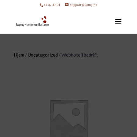
47 47 47 01
support@kamy.no
Hjem
/
Uncategorized
/ Webhotell bedrift