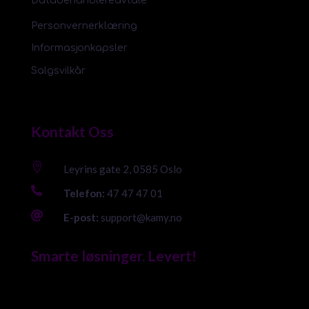
Databehandlereavtale
Personvernerklæring
Informasjonkapsler
Salgsvilkår
Kontakt Oss

Leyrins gate 2, 0585 Oslo

Telefon:
47 47 47 01

E-post:
support@kamy.no
Smarte løsninger. Levert!