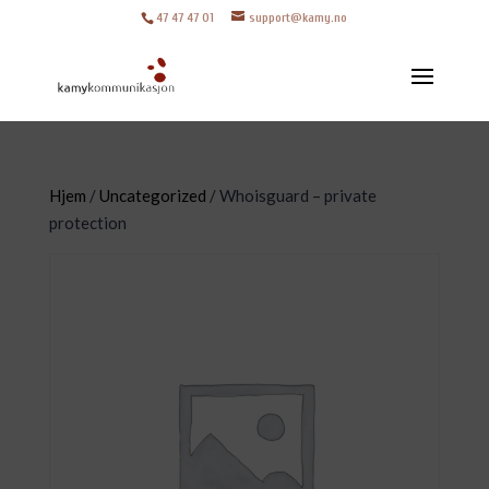
47 47 47 01
support@kamy.no
Hjem
/
Uncategorized
/ Whoisguard – private
protection