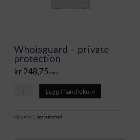
Whoisguard – private
protection
kr
248,75
mva
Whoisguard
Legg i handlekurv
-
private
protection
Kategori:
Uncategorized
antall