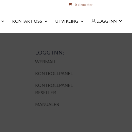
0 elementer
KONTAKT OSS
UTVIKLING
LOGG INN
LOGG INN:
WEBMAIL
KONTROLLPANEL
KONTROLLPANEL
RESELLER
MANUALER