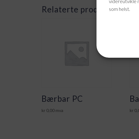
videreutvikle 
Relaterte produkter
som helst.
Bærbar PC
Ba
kr
0,00
mva
kr
0,