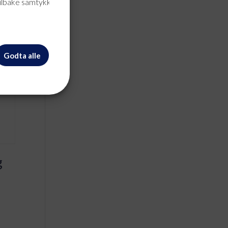
tilbake samtykke når
Godta alle
g