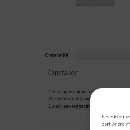
Omtaler (0)
Omtaler
Det er ingen omtaler ennå.
Bli den første til å omtale «Azure Informa
Du må være
logget inn
for å legge inn en o
Noen informasj
bort. Andre in