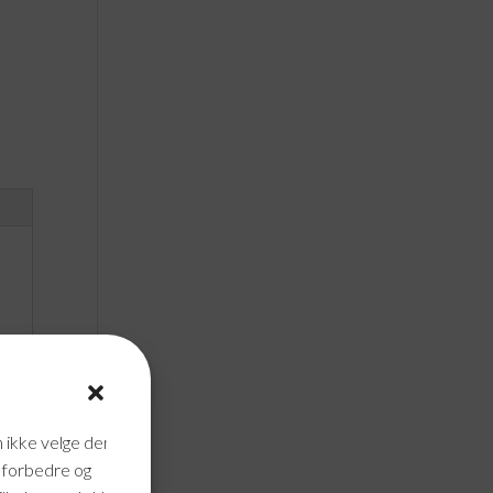
n ikke velge dem
n forbedre og