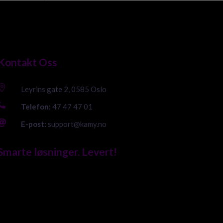
Kontakt Oss

Leyrins gate 2, 0585 Oslo

Telefon:
47 47 47 01

E-post:
support@kamy.no
Smarte løsninger. Levert!