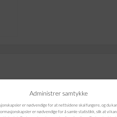
antall
tion Protection Premium 1»
Administrer samtykke
mtale.
onskapsler er nødvendige for at nettsidene skal fungere, og du ka
formasjonskapsler er nødvendige for å samle statistikk, slik at vi ka