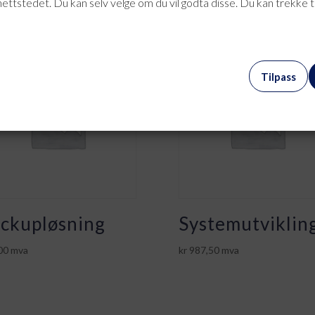
nettstedet. Du kan selv velge om du vil godta disse. Du kan trekke 
Tilpass
ckupløsning
Systemutviklin
00
mva
kr
987,50
mva