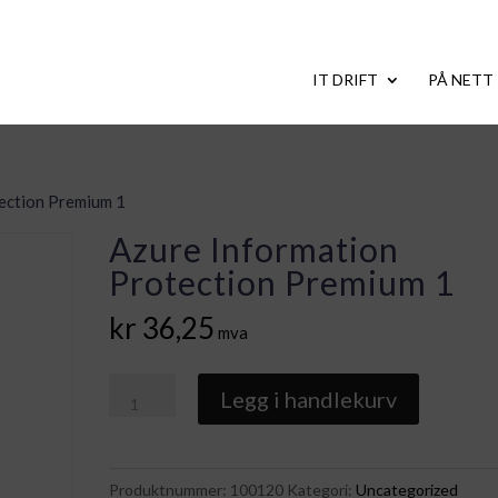
IT DRIFT
PÅ NETT
tection Premium 1
Azure Information
Protection Premium 1
kr
36,25
mva
Azure
Legg i handlekurv
Information
Protection
Premium
Produktnummer:
100120
Kategori:
Uncategorized
1