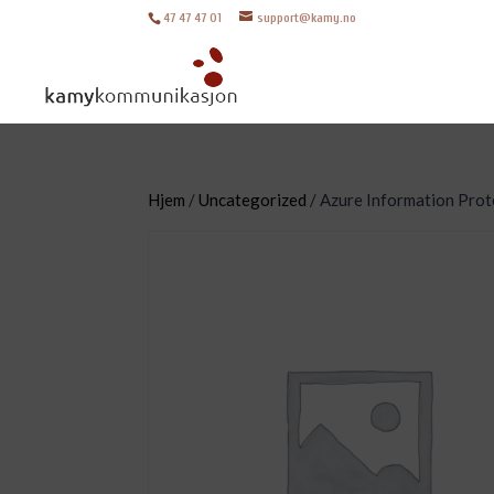
47 47 47 01
support@kamy.no
Hjem
/
Uncategorized
/ Azure Information Pro