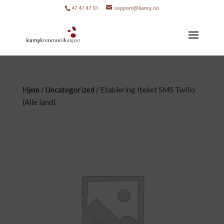
47 47 47 01
support@kamy.no
Hjem
/
Uncategorized
/ Etablering Iteket SMS Twilio
(Alle land)