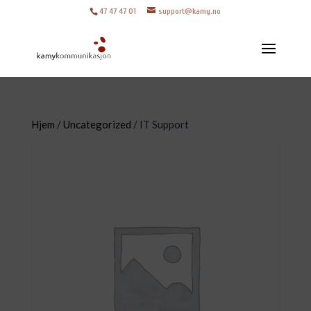
47 47 47 01
support@kamy.no
Hjem
/
Uncategorized
/ IT Support