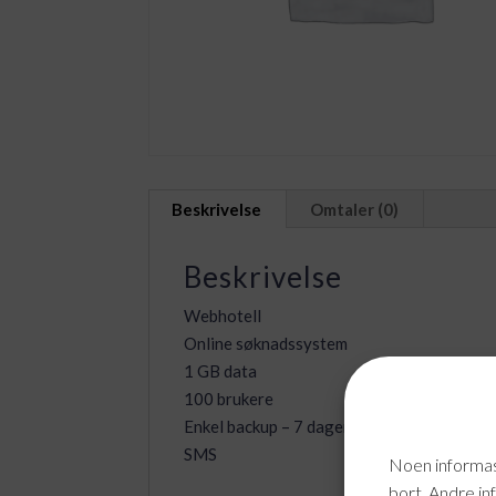
Beskrivelse
Omtaler (0)
Beskrivelse
Webhotell
Online søknadssystem
1 GB data
100 brukere
Enkel backup – 7 dager lagring
SMS
Noen informasj
bort. Andre in