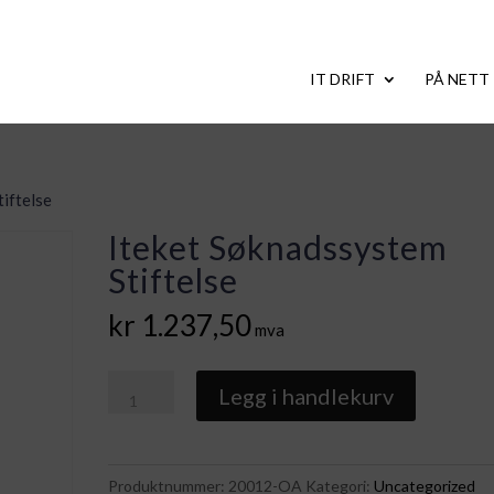
IT DRIFT
PÅ NETT
iftelse
Iteket Søknadssystem
Stiftelse
kr
1.237,50
mva
Iteket
Legg i handlekurv
Søknadssystem
Stiftelse
antall
Produktnummer:
20012-OA
Kategori:
Uncategorized