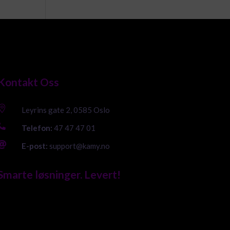
Kontakt Oss

Leyrins gate 2, 0585 Oslo

Telefon:
47 47 47 01

E-post:
support@kamy.no
Smarte løsninger. Levert!