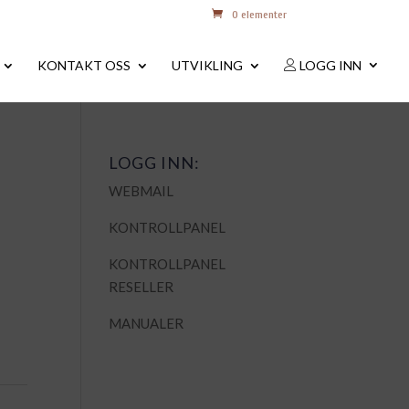
0 elementer
KONTAKT OSS
UTVIKLING
LOGG INN
LOGG INN:
WEBMAIL
KONTROLLPANEL
KONTROLLPANEL
RESELLER
MANUALER