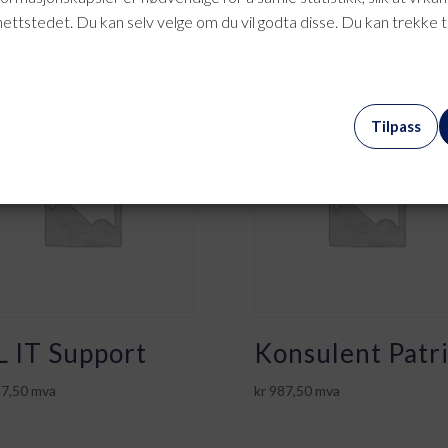
nettstedet. Du kan selv velge om du vil godta disse. Du kan trekke 
Tilpass
 IT Support
Konsulent Patr
7,50
mva
kr
987,50
mva