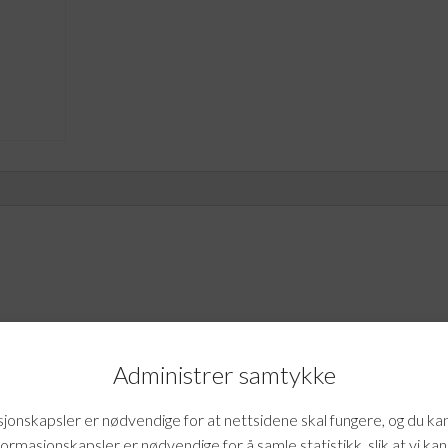
Administrer samtykke
onskapsler er nødvendige for at nettsidene skal fungere, og du ka
formasjonskapsler er nødvendige for å samle statistikk, slik at vi ka