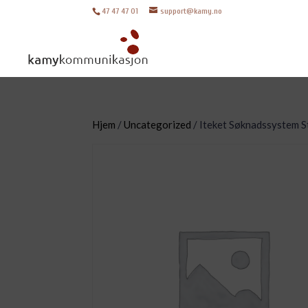
47 47 47 01
support@kamy.no
Hjem
/
Uncategorized
/ Iteket Søknadssystem St