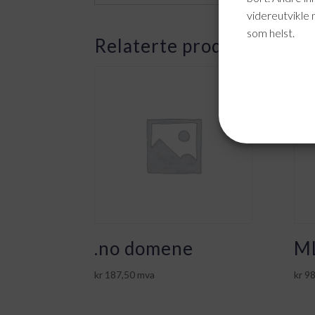
videreutvikle 
som helst.
Relaterte produkter
.no domene
ML
kr
187,50
mva
kr
98