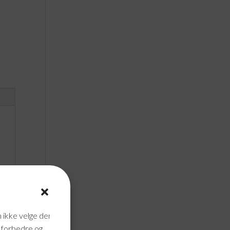
n ikke velge dem
n forbedre og