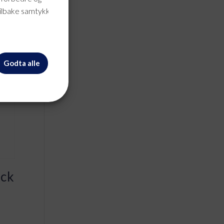
tilbake samtykke når
Godta alle
ick