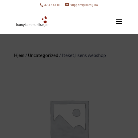
47 47 47 01
support@kamy.no
Hjem
/
Uncategorized
/ Iteket,lisens webshop