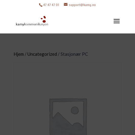
47 47 47 01
support@kamy.no
Hjem
/
Uncategorized
/ Stasjonær PC