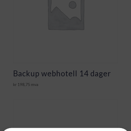
Backup webhotell 14 dager
kr
198,75
mva