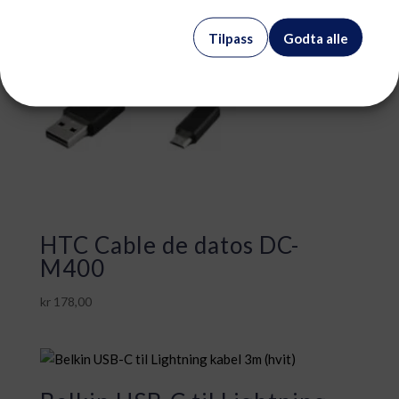
Tilpass
Godta alle
HTC Cable de datos DC-
M400
kr
178,00