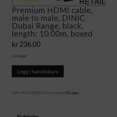
Premium HDMI cable,
male to male, DINIC
Dubai Range, black,
length: 10.00m, boxed
kr
236,00
1 på lager
Premium
Legg i handlekurv
HDMI
cable,
male
EAN:
4032528022536
Kategori:
På Lager
to
male,
DINIC
Dubai
Beskrivelse