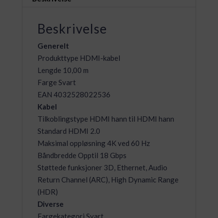
Range,
black,
Beskrivelse
length:
10.00m,
Generelt
boxed
Produkttype HDMI-kabel
antall
Lengde 10,00 m
Farge Svart
EAN 4032528022536
Kabel
Tilkoblingstype HDMI hann til HDMI hann
Standard HDMI 2.0
Maksimal oppløsning 4K ved 60 Hz
Båndbredde Opptil 18 Gbps
Støttede funksjoner 3D, Ethernet, Audio
Return Channel (ARC), High Dynamic Range
(HDR)
Diverse
Fargekategori Svart