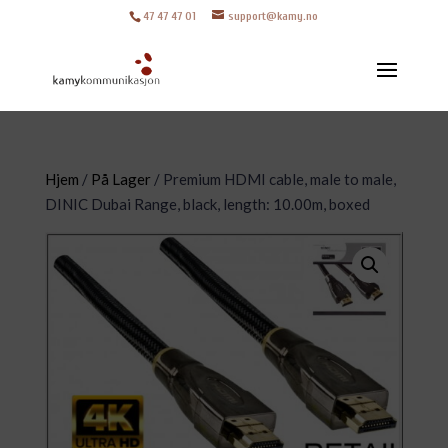
47 47 47 01
support@kamy.no
Hjem
/
På Lager
/ Premium HDMI cable, male to male,
DINIC Dubai Range, black, length: 10.00m, boxed