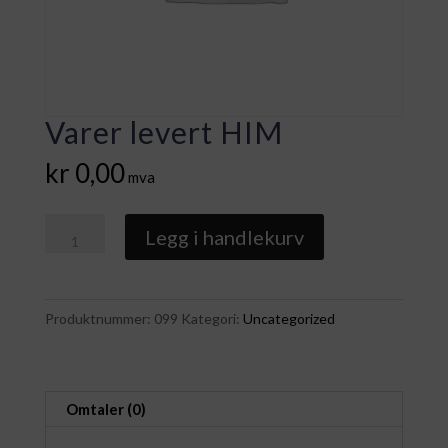
Varer levert HIM
kr
0,00
mva
Varer
Legg i handlekurv
levert
HIM
antall
Produktnummer:
099
Kategori:
Uncategorized
Omtaler (0)