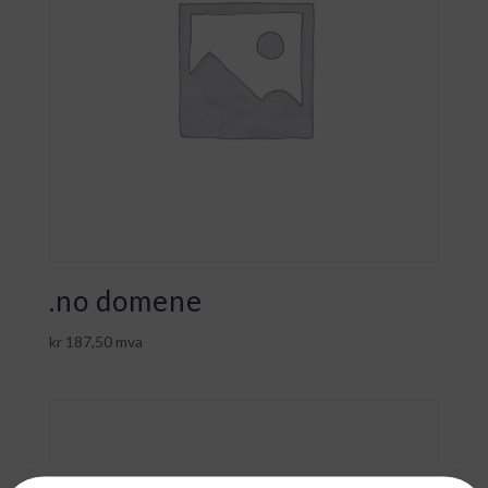
.no domene
kr
187,50
mva