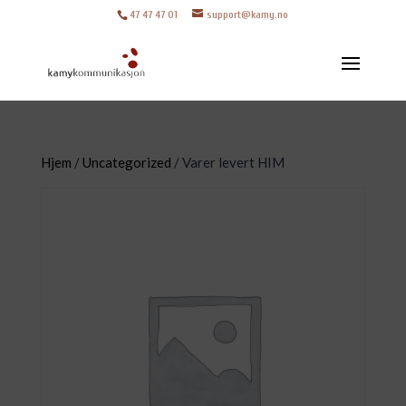
47 47 47 01
support@kamy.no
Hjem
/
Uncategorized
/ Varer levert HIM