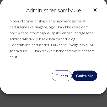
Administrer samtykke
Noen informasjonskapsler er nødvendige for at
nettsidene skal fungere, og du kan ikke velge dem
bort. Andre informasjonskapsler er nødvendige for å
samle statistikk, slik at vi kan forbedre og
videreutvikle nettstedet. Du kan selv velge om du vil
godta disse. Du kan trekke tilbake samtykke når som
helst.
Akssessdatabaselisenser
Tilpass
Godta alle
kr
0,00
mva